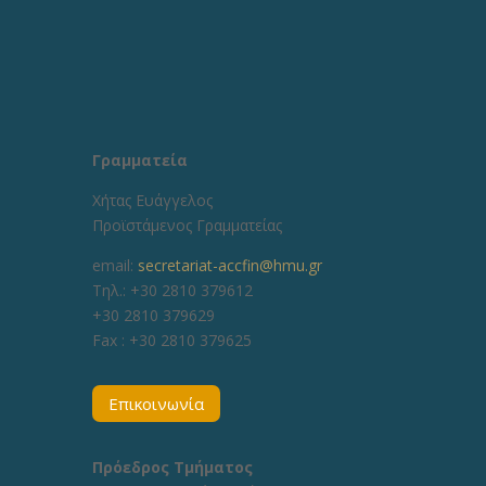
Γραμματεία
Χήτας Ευάγγελος
Προϊστάμενος Γραμματείας
email:
secretariat-accfin@hmu.gr
Τηλ.: +30 2810 379612
+30 2810 379629
Fax :
+30 2810 379625
Επικοινωνία
Πρόεδρος Τμήματος