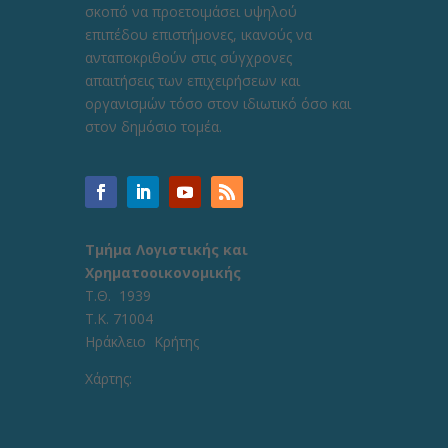
σκοπό να προετοιμάσει υψηλού
επιπέδου επιστήμονες, ικανούς να
ανταποκριθούν στις σύγχρονες
απαιτήσεις των επιχειρήσεων και
οργανισμών τόσο στον ιδιωτικό όσο και
στον δημόσιο τομέα.
Τμήμα Λογιστικής και
Χρηματοοικονομικής
Τ.Θ. 1939
Τ.Κ. 71004
Ηράκλειο Κρήτης
Χάρτης: