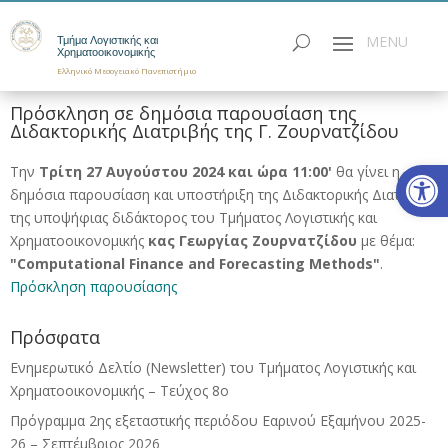
Τμήμα Λογιστικής και
Χρηματοοικονομικής
Ελληνικό Μεσογειακό Πανεπιστήμιο
Πρόσκληση σε δημόσια παρουσίαση της
Διδακτορικής Διατριβής της Γ. Ζουρνατζίδου
Ανοίξτε
Την
Τρίτη 27 Αυγούστου 2024 και ώρα 11:00'
θα γίνει η
δημόσια παρουσίαση και υποστήριξη της Διδακτορικής Διατριβής
της υποψήφιας διδάκτορος του Τμήματος Λογιστικής και
Χρηματοοικονομικής
κας Γεωργίας Ζουρνατζίδου
με θέμα:
"Computational Finance and Forecasting Methods"
.
Πρόσκληση παρουσίασης
Πρόσφατα
Ενημερωτικό Δελτίο (Newsletter) του Τμήματος Λογιστικής και
Χρηματοοικονομικής – Τεύχος 8ο
Πρόγραμμα 2ης εξεταστικής περιόδου Eαρινού Eξαμήνου 2025-
26 – Σεπτέμβριος 2026