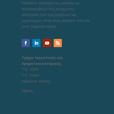
επιπέδου επιστήμονες, ικανούς να
ανταποκριθούν στις σύγχρονες
απαιτήσεις των επιχειρήσεων και
οργανισμών τόσο στον ιδιωτικό όσο και
στον δημόσιο τομέα.
Τμήμα Λογιστικής και
Χρηματοοικονομικής
Τ.Θ. 1939
Τ.Κ. 71004
Ηράκλειο Κρήτης
Χάρτης: