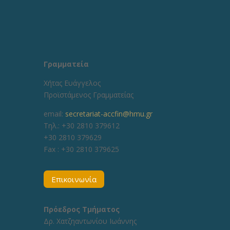
Γραμματεία
Χήτας Ευάγγελος
Προϊστάμενος Γραμματείας
email:
secretariat-accfin@hmu.gr
Τηλ.: +30 2810 379612
+30 2810 379629
Fax :
+30 2810 379625
Επικοινωνία
Πρόεδρος Τμήματος
Δρ. Χατζηαντωνίου Ιωάννης