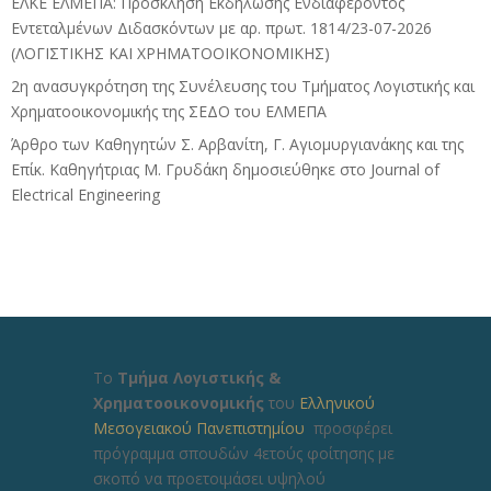
ΕΛΚΕ ΕΛΜΕΠΑ: Πρόσκληση Εκδήλωσης Ενδιαφέροντος
Εντεταλμένων Διδασκόντων με αρ. πρωτ. 1814/23-07-2026
(ΛΟΓΙΣΤΙΚΗΣ ΚΑΙ ΧΡΗΜΑΤΟΟΙΚΟΝΟΜΙΚΗΣ)
2η ανασυγκρότηση της Συνέλευσης του Τμήματος Λογιστικής και
Χρηματοοικονομικής της ΣΕΔΟ του ΕΛΜΕΠΑ
Άρθρο των Καθηγητών Σ. Αρβανίτη, Γ. Αγιομυργιανάκης και της
Επίκ. Καθηγήτριας Μ. Γρυδάκη δημοσιεύθηκε στο Journal of
Electrical Engineering
Το
Τμήμα Λογιστικής &
Χρηματοοικονομικής
του
Ελληνικού
Μεσογειακού Πανεπιστημίου
προσφέρει
πρόγραμμα σπουδών 4ετούς φοίτησης με
σκοπό να προετοιμάσει υψηλού