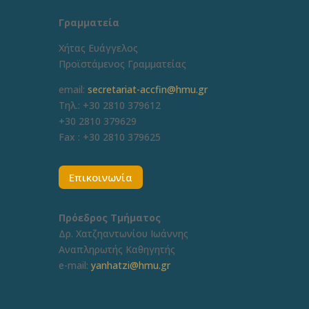
Γραμματεία
Χήτας Ευάγγελος
Προϊστάμενος Γραμματείας
email:
secretariat-accfin@hmu.gr
Τηλ.: +30 2810 379612
+30 2810 379629
Fax :
+30 2810 379625
Επικοινωνία
Πρόεδρος Τμήματος
Δρ. Χατζηαντωνίου Ιωάννης
Αναπληρωτής Καθηγητής
e-mail:
yanhatzi@hmu.gr