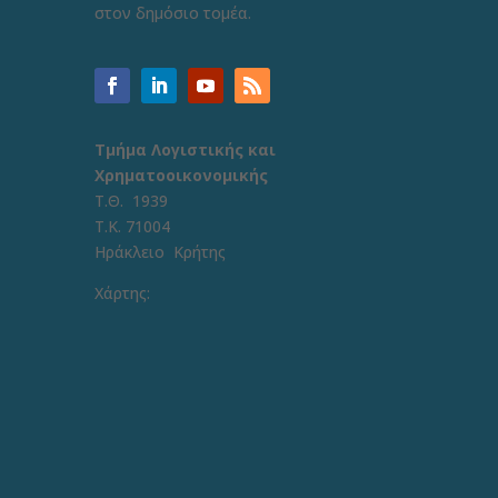
στον δημόσιο τομέα.
Τμήμα Λογιστικής και
Χρηματοοικονομικής
Τ.Θ. 1939
Τ.Κ. 71004
Ηράκλειο Κρήτης
Χάρτης: