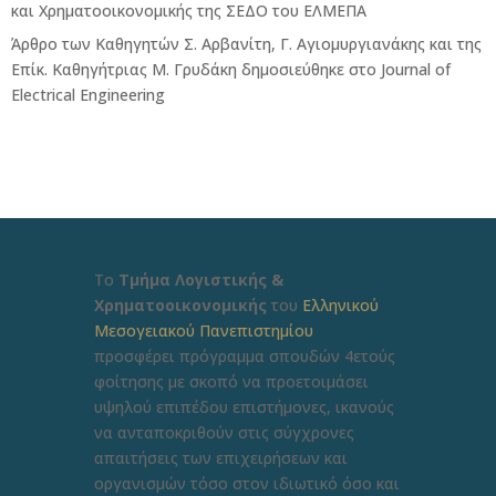
και Χρηματοοικονομικής της ΣΕΔΟ του ΕΛΜΕΠΑ
Άρθρο των Καθηγητών Σ. Αρβανίτη, Γ. Αγιομυργιανάκης και της
Επίκ. Καθηγήτριας Μ. Γρυδάκη δημοσιεύθηκε στο Journal of
Electrical Engineering
Το
Τμήμα Λογιστικής &
Χρηματοοικονομικής
του
Ελληνικού
Μεσογειακού Πανεπιστημίου
προσφέρει πρόγραμμα σπουδών 4ετούς
φοίτησης με σκοπό να προετοιμάσει
υψηλού επιπέδου επιστήμονες, ικανούς
να ανταποκριθούν στις σύγχρονες
απαιτήσεις των επιχειρήσεων και
οργανισμών τόσο στον ιδιωτικό όσο και