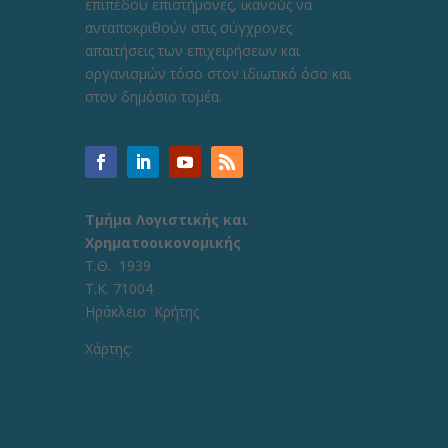
επιπέδου επιστήμονες, ικανούς να
ανταποκριθούν στις σύγχρονες
απαιτήσεις των επιχειρήσεων και
οργανισμών τόσο στον ιδιωτικό όσο και
στον δημόσιο τομέα.
Τμήμα Λογιστικής και
Χρηματοοικονομικής
Τ.Θ. 1939
Τ.Κ. 71004
Ηράκλειο Κρήτης
Χάρτης: