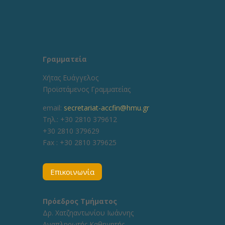
Γραμματεία
Χήτας Ευάγγελος
Προϊστάμενος Γραμματείας
email:
secretariat-accfin@hmu.gr
Τηλ.: +30 2810 379612
+30 2810 379629
Fax :
+30 2810 379625
Επικοινωνία
Πρόεδρος Τμήματος
Δρ. Χατζηαντωνίου Ιωάννης
Αναπληρωτής Καθηγητής