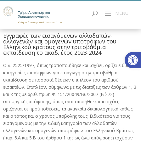
Τμήμα Λογιστικής και
Χρηματοοικονομικής
Ελληνικό Μεσογειακό Πανεπιστήμιο
Εγγραφές των εισαγόμενων αλλοδαπών-
αλλογενών και ομογενών υποτρόφων του
Ελληνικού κράτους στην τριτοβάθμια
Ανοίξτε
εκπαίδευση το ακαδ. έτος 2023-2024
Ο ν. 2525/1997, όπως τροποποιήθηκε και ισχύει, ορίζει ειδικές
κατηγορίες υποψηφίων για εισαγωγή στην τριτοβάθμια
εκπαίδευση σε ποσοστά θέσεων επιπλέον του αριθμού
εισακτέων. Επιπλέον, σύμφωνα με τις διατάξεις των άρθρων 1, 3
και 8 της με αριθ. πρωτ. Φ. 151/20049/Β6/2007 (Β΄ 272)
υπουργικής απόφασης, όπως τροποποιήθηκε και ισχύει,
ορίζονται οι προϋποθέσεις, τα αναγκαία δικαιολογητικά καθώς
και ο τόπος και ο χρόνος υποβολής τους. Ειδικότερα για τους
εισαγόμενους με την ειδική κατηγορία των αλλοδαπών -
αλλογενών και ομογενών υποτρόφων του Ελληνικού Κράτους
(παρ. 5.Α και 5.Β του άρθρου 1 της ως άνω απόφασης) ισχύουν